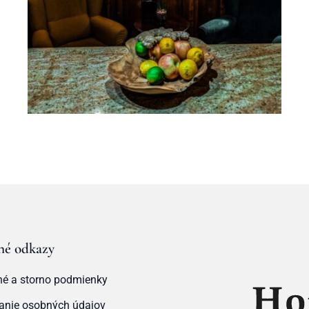
né odkazy
é a storno podmienky
anie osobných údajov