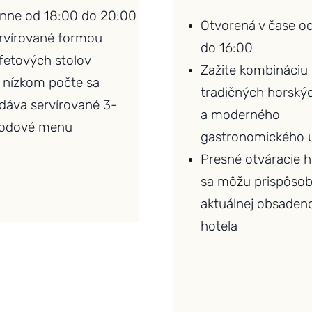
nne od 18:00 do 20:00
Otvorená v čase od
rvírované formou
do 16:00
fetových stolov
Zažite kombináciu
i nízkom počte sa
tradičných horskýc
dáva servírované 3-
a moderného
odové menu
gastronomického 
Presné otváracie 
sa môžu prispôsob
aktuálnej obsadeno
hotela