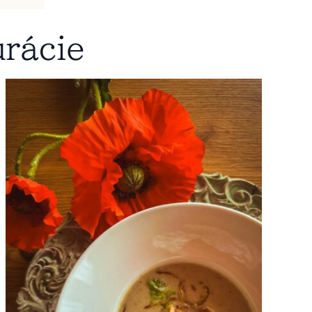
urácie