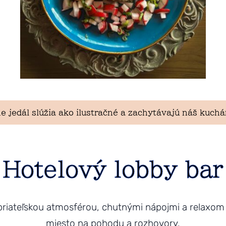
e jedál slúžia ako ilustračné a zachytávajú náš kuchá
Hotelový lobby bar
 priateľskou atmosférou, chutnými nápojmi a relaxom
miesto na pohodu a rozhovory.