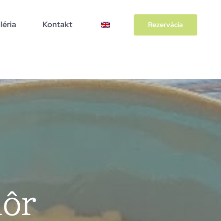
léria
Kontakt
Rezervácia
hôr