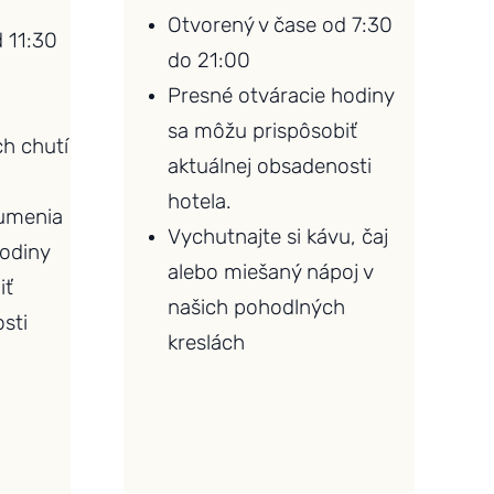
Otvorený v čase od 7:30
 11:30
do 21:00
Presné otváracie hodiny
sa môžu prispôsobiť
h chutí
aktuálnej obsadenosti
hotela.
umenia
Vychutnajte si kávu, čaj
hodiny
alebo miešaný nápoj v
iť
našich pohodlných
sti
kreslách