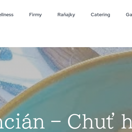
llness
Firmy
Raňajky
Catering
Ga
cián – Chuť 