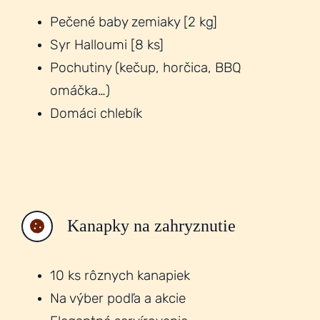
Pečené baby zemiaky [2 kg]
Syr Halloumi [8 ks]
Pochutiny (kečup, horčica, BBQ
omáčka…)
Domáci chlebík
Kanapky na zahryznutie
10 ks rôznych kanapiek
Na výber podľa a akcie