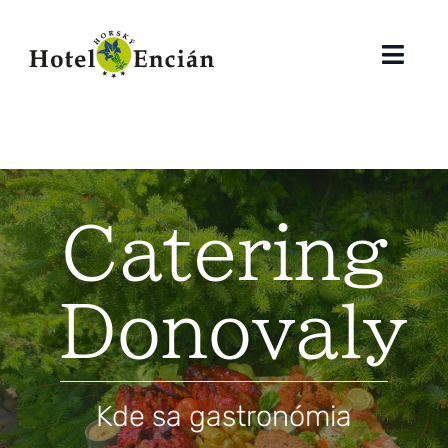
Preskočiť
na
Prepn
obsah
navig
Reštaurácia
Wellness
Catering
Firmy
Raňajky
Donovaly
Catering
Galéria
Kde sa gastronómia