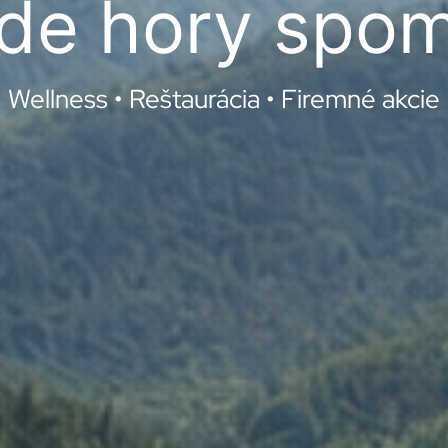
kde hory spom
Wellness • Reštaurácia • Firemné akcie